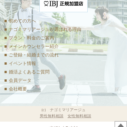
■ 初めての方へ
■ ナゴミマリアージュが選ばれる理由
■ プラン・料金のご案内
■ メインカウンセラー紹介
■ ご登録・結婚までの流れ
■ イベント情報
■ 婚活よくあるご質問
■ 会員データ
■ 会社概要
(c) ナゴミマリアージュ
男性無料相談
女性無料相談