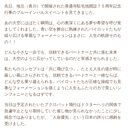
先日、地元（香川）で開催された善通寺駐屯地開設７５周年記念
行事のブルーインパルスイベントを見てきました。
あの大空にはばたく瞬間は、心の奥深くにある夢や希望を呼び覚
ましてくれました。青い空を舞台に熟練されたパイロットたちが
繰り広げる華麗なフォーメーションはまさに、人生の軌跡そのも
の！！
どんな小さな一歩でも、信頼できるパートナーと共に進む未来
は、大空のように広がってしているのだと実感させられました。
私たちのコンセプトは「共に飛び立つ」。たとえ人生の道が時に
厳しい風にさらされても、信頼できるパートナーと一緒ならば、
どんな空も乗り越えられる。パイロットたちが正確な操縦でも見
事なフォーメーションを描くように人生もふたりの力で美しいシ
ンフォニーとなるはずです。
当日は予定されたいたアクロバット飛行はドクターヘリの関係で
急遽中止となり期待していた催し物が見られなかったことに少し
残念ではありましたが、「人命優先」という日本の誇りに感銘を
受けました。