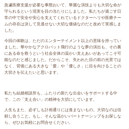
急遽医療支援が必要な事態おいて、華麗な演技よりも大切な命が
守られるという現実を目の当たりにしました。私たちが過ごす日
常の中で安全や安心を支えてくれているドクターヘリや医療チー
ムの存在は決して見逃せない大切な価値なのだと改めて実感しま
した。
今回の体験は、ただのエンターテイメント以上の意味を持ってい
ました。華やかなアクロバット飛行のような夢の演出も、その裏
にある命を救うという社会全体の温かい支えあいがあってこそ可
能なのだと感じました。だからこそ、失われた目の前の光景では
なく、背後にある大きな「愛」や「優しさ」に目を向けることの
大切さを伝えたいと思います。
私たち結婚相談所も、ふたりの新たな出会いをサポートする中
で、この「支え合い」の精神を大切にしています。
人生もまた、必ずしも計画通りには進まないもの。大切なのは信
頼し合うこと。もし、そんな温かいパートナーシップをお探しな
ら、ぜひお気軽にお問合せください。