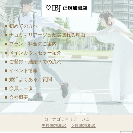
■ 初めての方へ
■ ナゴミマリアージュが選ばれる理由
■ プラン・料金のご案内
■ メインカウンセラー紹介
■ ご登録・結婚までの流れ
■ イベント情報
■ 婚活よくあるご質問
■ 会員データ
■ 会社概要
(c) ナゴミマリアージュ
男性無料相談
女性無料相談